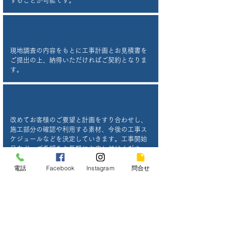
することが可能です。
3.お見積り・ご契約
現地調査の内容をもとに工事計画とお見積書を
ご提出の上、納得いただければご契約となりま
す。
4.打ち合わせ
改めてお客様のご要望と計画をすり合わせし、
施工部分の確認や利用する素材、今後の工事ス
ケジュールなどを決定していきます。工事開始
日など、ご希望をお気軽にお申し付けくださ
い。また、工事請負契約・ご入金フローなどの
電話
Facebook
Instagram
問合せ
最終確認も行います。
5.施工開始
ミスのない工事を行うため施工と二重・三重の